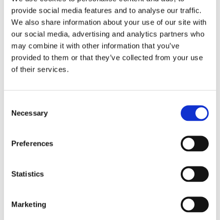
Registrering av avfall
provide social media features and to analyse our traffic.
Lösningar från TARP för registrering av avfall på
We also share information about your use of our site with
återvinningsstationer.
our social media, advertising and analytics partners who
may combine it with other information that you’ve
provided to them or that they’ve collected from your use
GBizz
of their services.
Consent
Necessary
Selection
Preferences
Statistics
Marketing