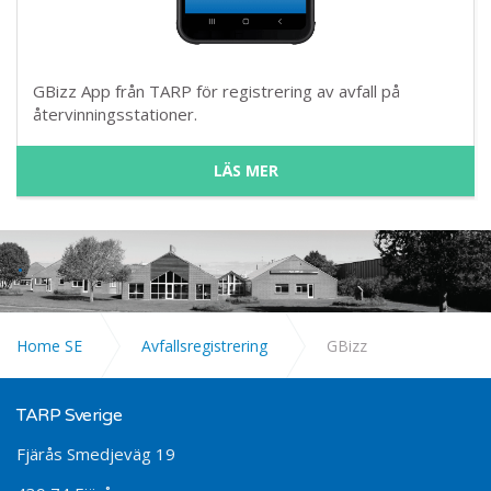
GBizz App från TARP för registrering av avfall på
återvinningsstationer.
LÄS MER
.
Home SE
Avfallsregistrering
GBizz
TARP Sverige
Fjärås Smedjeväg 19