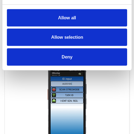
GBizz lösning från TARP för registrering av avfall på
återvinningsstationer
Allow all
LÄS MER
Allow selection
GBizz APP
Deny